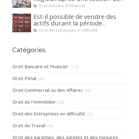
créance : un mécanisme
Droit Bancaire et Financier
avantageux pour le débiteur ou
Est-il possible de vendre des
la caution.
actifs durant la période
d’observation d’un
Droit des Entreprises en difficulté
redressement judiciaire ?
Catégories
Droit Bancaire et Financier
(119)
Droit Pénal
(44)
Droit Commercial ou des Affaires
(43)
Droit de l'Immobilier
(29)
Droit des Entreprises en difficulté
(25)
Droit du Travail
(64)
Droit des garanties, des sûretés et des mesures