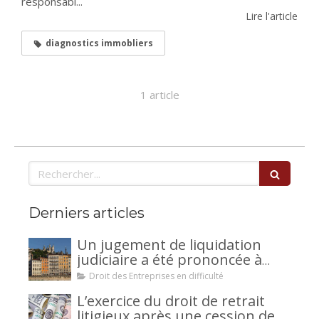
responsabl...
Lire l'article
diagnostics immobliers
1 article
Rechercher
Derniers articles
Un jugement de liquidation
judiciaire a été prononcée à
votre encontre : comment
Droit des Entreprises en difficulté
interjeter appel ?
L’exercice du droit de retrait
litigieux après une cession de