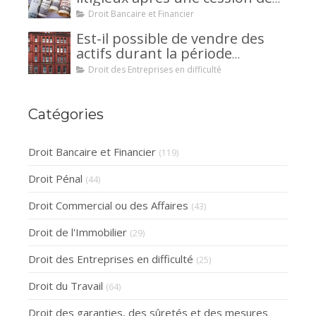
créance : un mécanisme
Droit Bancaire et Financier
avantageux pour le débiteur ou
Est-il possible de vendre des
la caution.
actifs durant la période
d’observation d’un
Droit des Entreprises en difficulté
redressement judiciaire ?
Catégories
Droit Bancaire et Financier
(119)
Droit Pénal
(44)
Droit Commercial ou des Affaires
(43)
Droit de l'Immobilier
(29)
Droit des Entreprises en difficulté
(25)
Droit du Travail
(64)
Droit des garanties, des sûretés et des mesures