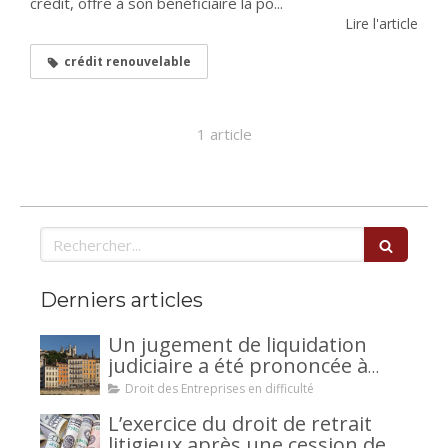
crédit, offre à son bénéficiaire la po...
Lire l'article
crédit renouvelable
1 article
Rechercher
Derniers articles
Un jugement de liquidation
judiciaire a été prononcée à
votre encontre : comment
Droit des Entreprises en difficulté
interjeter appel ?
L’exercice du droit de retrait
litigieux après une cession de