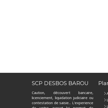
SCP DESBOS BAROU
Pla
Caution, découvert bancaire,
licenciement, liquidation judiciaire ou
contestation de saisie... L'experience
de votre avocat lui permet de