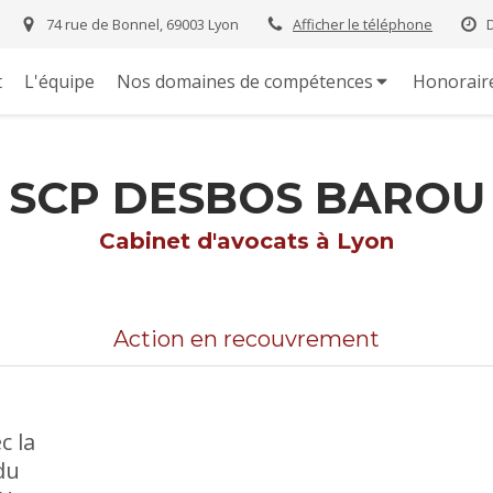
74 rue de Bonnel, 69003 Lyon
Afficher le téléphone
t
L'équipe
Nos domaines de compétences
Honorair
SCP DESBOS BAROU
Cabinet d'avocats à Lyon
Action en recouvrement
c la
 du