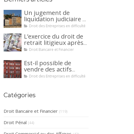
Un jugement de
liquidation judiciaire a
été prononcée à votre
Droit des Entreprises en difficulté
encontre : comment
L’exercice du droit de
interjeter appel ?
retrait litigieux après
une cession de
Droit Bancaire et Financier
créance : un
mécanisme
Est-il possible de
avantageux pour le
vendre des actifs
débiteur ou la caution.
durant la période
Droit des Entreprises en difficulté
d’observation d’un
redressement
judiciaire ?
Catégories
Droit Bancaire et Financier
(119)
Droit Pénal
(44)
Droit Commercial ou des Affaires