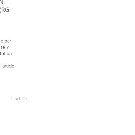
EN
 (RG
ée par
été Y
tation
 l'article
1 article