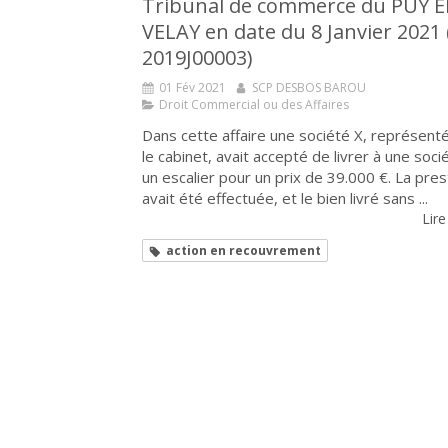
Tribunal de commerce du PUY 
VELAY en date du 8 Janvier 2021
2019J00003)
01 Fév 2021
SCP DESBOS BAROU
Droit Commercial ou des Affaires
Dans cette affaire une société X, représent
le cabinet, avait accepté de livrer à une soci
un escalier pour un prix de 39.000 €. La pres
avait été effectuée, et le bien livré sans ...
Lire
action en recouvrement