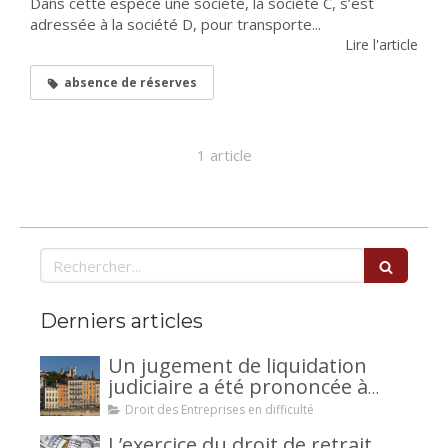
Dans cette espèce une société, la société C, s’est
adressée à la société D, pour transporte...
Lire l'article
absence de réserves
1 article
Rechercher
Derniers articles
Un jugement de liquidation
judiciaire a été prononcée à
votre encontre : comment
Droit des Entreprises en difficulté
interjeter appel ?
L’exercice du droit de retrait