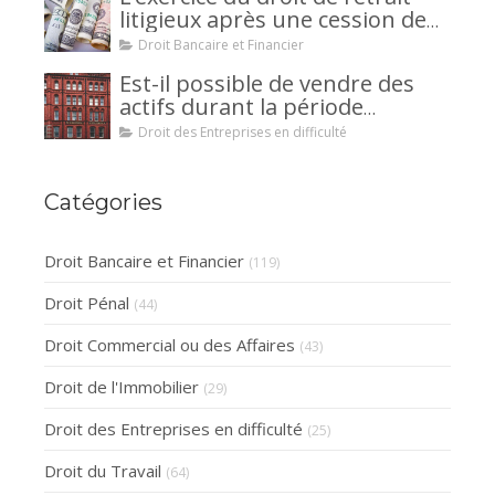
litigieux après une cession de
créance : un mécanisme
Droit Bancaire et Financier
avantageux pour le débiteur ou
Est-il possible de vendre des
la caution.
actifs durant la période
d’observation d’un
Droit des Entreprises en difficulté
redressement judiciaire ?
Catégories
Droit Bancaire et Financier
(119)
Droit Pénal
(44)
Droit Commercial ou des Affaires
(43)
Droit de l'Immobilier
(29)
Droit des Entreprises en difficulté
(25)
Droit du Travail
(64)