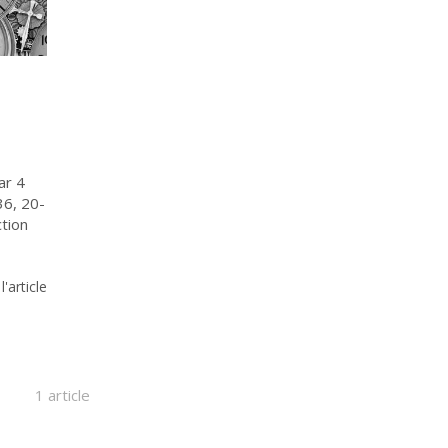
ar 4
36, 20-
ction
 l'article
1 article