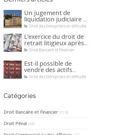
Un jugement de
liquidation judiciaire a
été prononcée à votre
Droit des Entreprises en difficulté
encontre : comment
L’exercice du droit de
interjeter appel ?
retrait litigieux après
une cession de
Droit Bancaire et Financier
créance : un
mécanisme
Est-il possible de
avantageux pour le
vendre des actifs
débiteur ou la caution.
durant la période
Droit des Entreprises en difficulté
d’observation d’un
redressement
judiciaire ?
Catégories
Droit Bancaire et Financier
(119)
Droit Pénal
(44)
Droit Commercial ou des Affaires