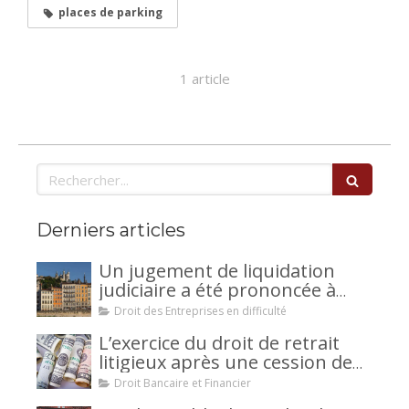
places de parking
1 article
Rechercher
Derniers articles
Un jugement de liquidation
judiciaire a été prononcée à
votre encontre : comment
Droit des Entreprises en difficulté
interjeter appel ?
L’exercice du droit de retrait
litigieux après une cession de
créance : un mécanisme
Droit Bancaire et Financier
avantageux pour le débiteur ou