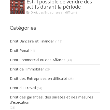
Est-il possible de vendre des
la caution.
actifs durant la période
d’observation d’un
Droit des Entreprises en difficulté
redressement judiciaire ?
Catégories
Droit Bancaire et Financier
(119)
Droit Pénal
(44)
Droit Commercial ou des Affaires
(43)
Droit de l'Immobilier
(29)
Droit des Entreprises en difficulté
(25)
Droit du Travail
(64)
Droit des garanties, des sûretés et des mesures
d'exécution
(25)