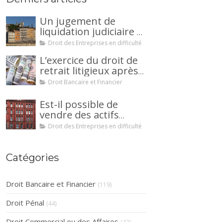
Un jugement de
liquidation judiciaire a
été prononcée à votre
Droit des Entreprises en difficulté
encontre : comment
L’exercice du droit de
interjeter appel ?
retrait litigieux après
une cession de
Droit Bancaire et Financier
créance : un
mécanisme
Est-il possible de
avantageux pour le
vendre des actifs
débiteur ou la caution.
durant la période
Droit des Entreprises en difficulté
d’observation d’un
redressement
judiciaire ?
Catégories
Droit Bancaire et Financier
(119)
Droit Pénal
(44)
Droit Commercial ou des Affaires