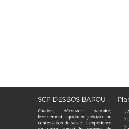
SCP DESBOS BAROU
Pla
Caution, découvert bancaire,
licenciement, liquidation judiciaire ou
contestation de saisie... L'experience
de votre avocat lui permet de