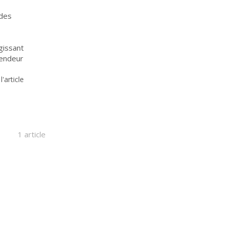
 des
gissant
vendeur
 l'article
1 article