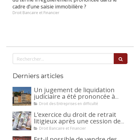
cadre d’une saisie immobilière ?
Droit Bancaire et Financier
Rechercher
Derniers articles
Un jugement de liquidation
judiciaire a été prononcée à
votre encontre : comment
Droit des Entreprises en difficulté
interjeter appel ?
L’exercice du droit de retrait
litigieux après une cession de
créance : un mécanisme
Droit Bancaire et Financier
avantageux pour le débiteur ou
Est-il possible de vendre des