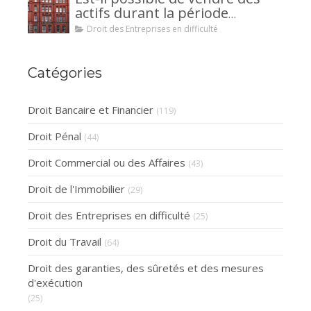
la caution.
actifs durant la période
d’observation d’un
Droit des Entreprises en difficulté
redressement judiciaire ?
Catégories
Droit Bancaire et Financier
(119)
Droit Pénal
(44)
Droit Commercial ou des Affaires
(43)
Droit de l'Immobilier
(29)
Droit des Entreprises en difficulté
(25)
Droit du Travail
(64)
Droit des garanties, des sûretés et des mesures
d'exécution
(25)