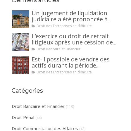
Derniers articles
Un jugement de liquidation
judiciaire a été prononcée à
votre encontre : comment
Droit des Entreprises en difficulté
interjeter appel ?
L’exercice du droit de retrait
litigieux après une cession de
créance : un mécanisme
Droit Bancaire et Financier
avantageux pour le débiteur ou
Est-il possible de vendre des
la caution.
actifs durant la période
d’observation d’un
Droit des Entreprises en difficulté
redressement judiciaire ?
Catégories
Droit Bancaire et Financier
(119)
Droit Pénal
(44)
Droit Commercial ou des Affaires
(43)