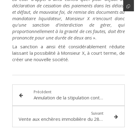
déclaration de cessation des paiements dans les délais,
et défaut, de mauvaise foi, de remise des documents au
mandataire liquidateur, Monsieur X n’encourt donc
qu’une sanction d’interdiction de gérer, qui
proportionnellement à la gravité de ces fautes, doit être
prononcée pour une durée de deux ans
».
La sanction a ainsi été considérablement réduite
laissant la possibilité à Monsieur X, à court terme, de
créer une nouvelle société.
Précédent
Annulation de la stipulation contractuelle dans un contrat de prêt LCL : TI LYON, 20 juillet 2017, RG n°11-16-000861
Suivant
Vente aux enchères immobilière du 28 Septembre 2017 devant le Tribunal de Grande Instance de LYON