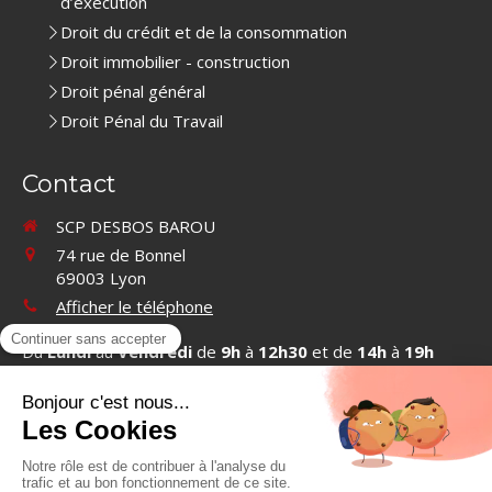
d’exécution
Droit du crédit et de la consommation
Droit immobilier - construction
Droit pénal général
Droit Pénal du Travail
Contact
SCP DESBOS BAROU
74 rue de Bonnel
69003
Lyon
Afficher le téléphone
Du
Lundi
au
Vendredi
de
9h
à
12h30
et de
14h
à
19h
Contacter SCP DESBOS BAROU
©2019 SCP DESBOS BAROU - Cabinet d'avocats à Lyon